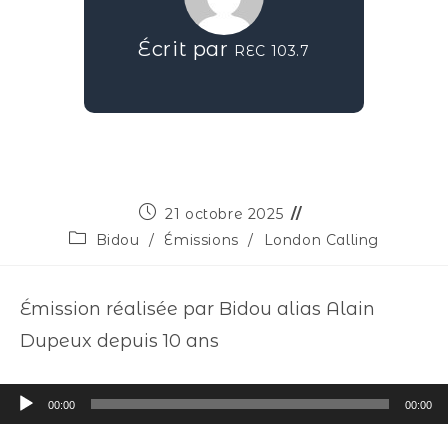
Écrit par
REC 103.7
21 octobre 2025
Bidou
/
Émissions
/
London Calling
Émission réalisée par Bidou alias Alain
Dupeux depuis 10 ans
Lecteur
00:00
00:00
audio