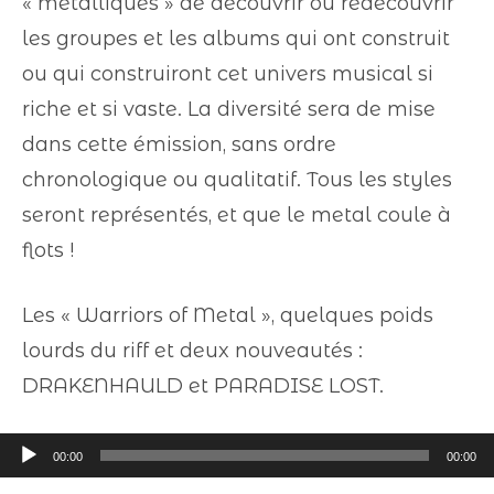
« métalliques » de découvrir ou redécouvrir
les groupes et les albums qui ont construit
ou qui construiront cet univers musical si
riche et si vaste. La diversité sera de mise
dans cette émission, sans ordre
chronologique ou qualitatif. Tous les styles
seront représentés, et que le metal coule à
flots !
Les « Warriors of Metal », quelques poids
lourds du riff et deux nouveautés :
DRAKENHAULD et PARADISE LOST.
Lecteur
00:00
00:00
audio