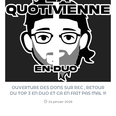
OUVERTURE DES DONS SUR REC , RETOUR
DU TOP 3 EN DUO ET CA EN FAIT PAS MAL !!!
24 janvier 2026