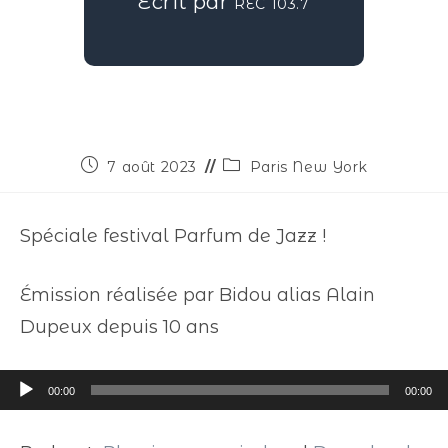
Écrit par
REC 103.7
7 août 2023
Paris New York
Spéciale festival Parfum de Jazz !
Émission réalisée par Bidou alias Alain
Dupeux depuis 10 ans
Lecteur
00:00
00:00
audio