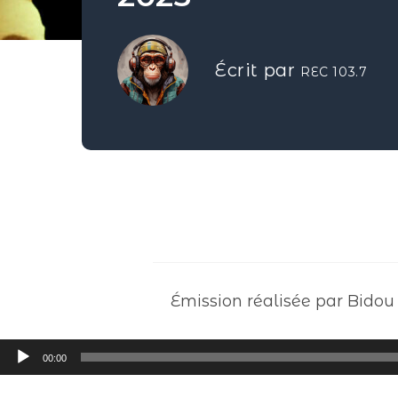
Écrit par
REC 103.7
Émission réalisée par Bidou
Lecteur
00:00
audio