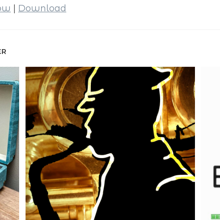
dow
|
Download
ER