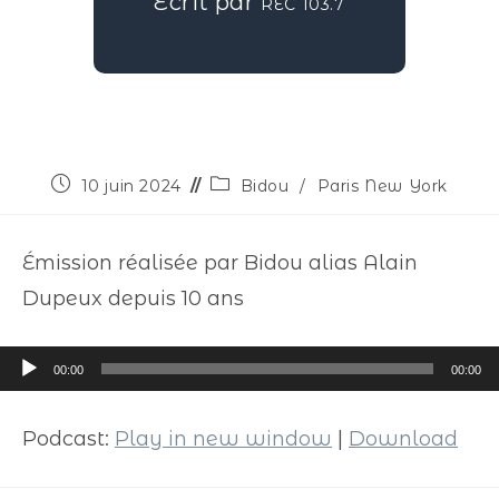
Écrit par
REC 103.7
10 juin 2024
Bidou
/
Paris New York
Émission réalisée par Bidou alias Alain
Dupeux depuis 10 ans
Lecteur
00:00
00:00
audio
Podcast:
Play in new window
|
Download