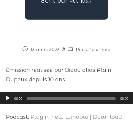
Écrit par
REC 103.7
13 mars 2023
Paris New York
Émission réalisée par Bidou alias Alain
Dupeux depuis 10 ans
Lecteur
00:00
00:00
audio
Podcast:
Play in new window
|
Download