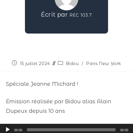
Écrit par
REC 103.7
15 juillet 2024
Bidou
/
Paris New York
Spéciale Jeanne Michard !
Émission réalisée par Bidou alias Alain
Dupeux depuis 10 ans
Lecteur
00:00
00:00