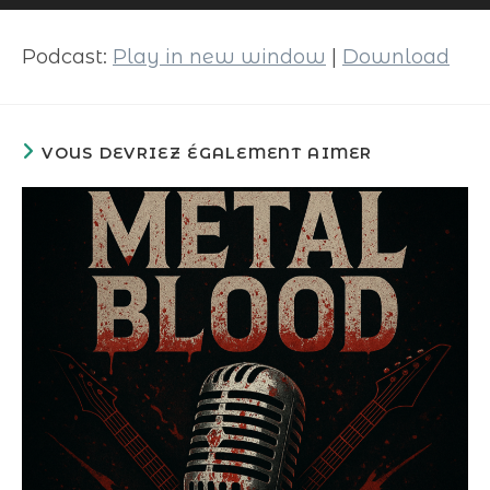
audio
Podcast:
Play in new window
|
Download
VOUS DEVRIEZ ÉGALEMENT AIMER