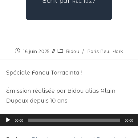
Écrit par
REC 103.7
16 juin 2025
Bidou
/
Paris New York
Spéciale Fanou Torracinta !
Émission réalisée par Bidou alias Alain
Dupeux depuis 10 ans
Lecteur
00:00
00:00
audio