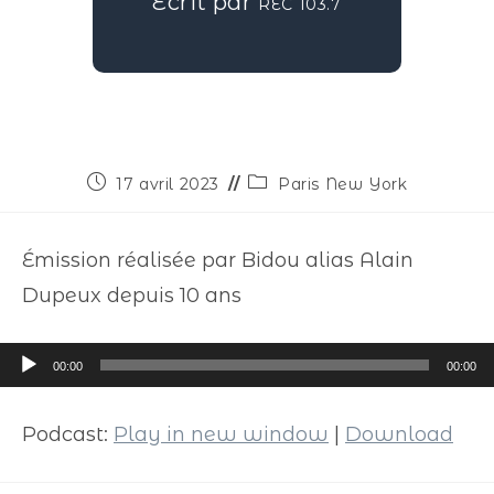
Écrit par
REC 103.7
17 avril 2023
Paris New York
Émission réalisée par Bidou alias Alain
Dupeux depuis 10 ans
Lecteur
00:00
00:00
audio
Podcast:
Play in new window
|
Download