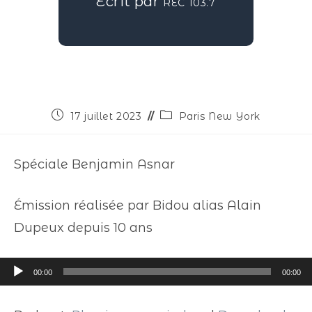
Écrit par
REC 103.7
17 juillet 2023
Paris New York
Spéciale Benjamin Asnar
Émission réalisée par Bidou alias Alain
Dupeux depuis 10 ans
Lecteur
00:00
00:00
audio