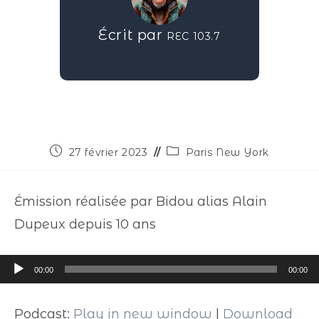
Écrit par
REC 103.7
27 février 2023
Paris New York
Émission réalisée par Bidou alias Alain
Dupeux depuis 10 ans
Lecteur
00:00
00:00
audio
Podcast:
Play in new window
|
Download