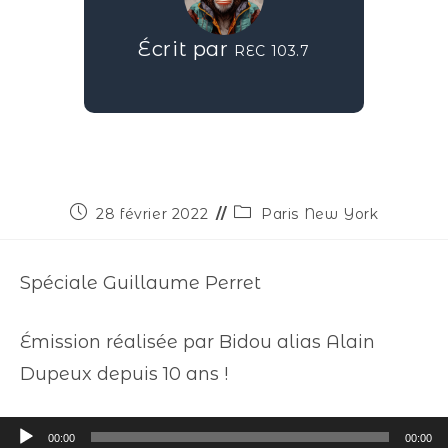
Écrit par
REC 103.7
28 février 2022
Paris New York
Spéciale Guillaume Perret
Émission réalisée par Bidou alias Alain
Dupeux depuis 10 ans !
Lecteur
00:00
00:00