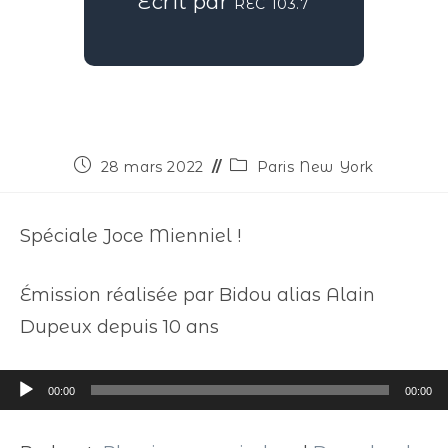
Écrit par
REC 103.7
28 mars 2022
Paris New York
Spéciale Joce Mienniel !
Émission réalisée par Bidou alias Alain
Dupeux depuis 10 ans
Lecteur
00:00
00:00
audio