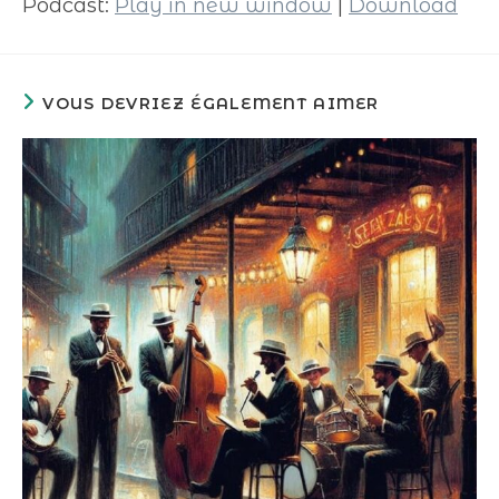
Podcast:
Play in new window
|
Download
VOUS DEVRIEZ ÉGALEMENT AIMER