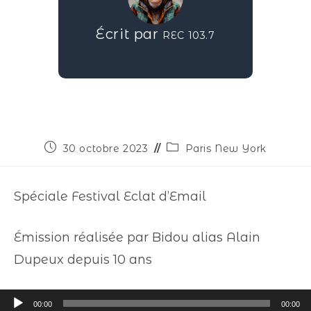
Écrit par
REC 103.7
30 octobre 2023
Paris New York
Spéciale Festival Eclat d’Email
Émission réalisée par Bidou alias Alain
Dupeux depuis 10 ans
Lecteur
00:00
00:00