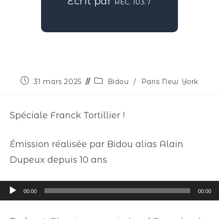
Écrit par
REC 103.7
31 mars 2025
Bidou
/
Paris New York
Spéciale Franck Tortillier !
Émission réalisée par Bidou alias Alain
Dupeux depuis 10 ans
Lecteur
00:00
00:00
audio