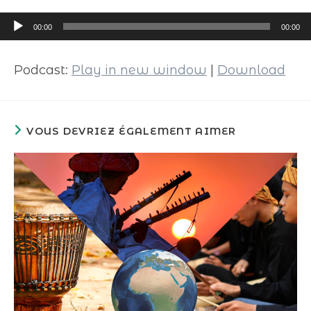
Lecteur
00:00
00:00
audio
Podcast:
Play in new window
|
Download
VOUS DEVRIEZ ÉGALEMENT AIMER