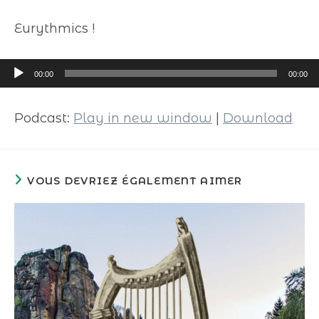
Eurythmics !
Lecteur
00:00
00:00
audio
Podcast:
Play in new window
|
Download
VOUS DEVRIEZ ÉGALEMENT AIMER