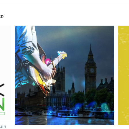
ER
uin