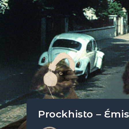
Prockhisto – Émis