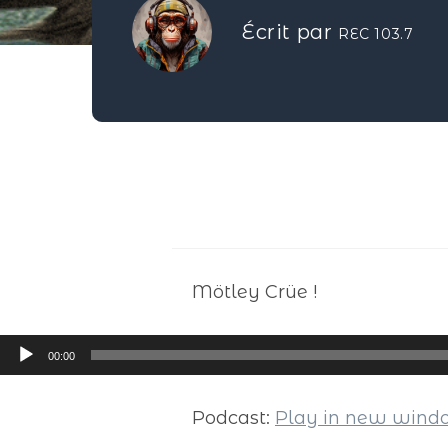
Écrit par
REC 103.7
Mötley Crüe !
Lecteur
00:00
audio
Podcast:
Play in new win