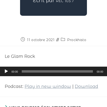
Écrit par
REC 103.7
11 octobre 2021
Prockhisto
Le Glam Rock
Lecteur
00:00
00:00
audio
Podcast:
Play in new window
|
Download