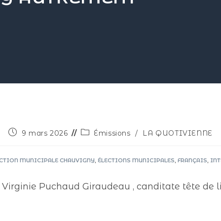
9 mars 2026
Émissions
/
LA QUOTIVIENNE
ECTION MUNICIPALE CHAUVIGNY
,
ÉLECTIONS MUNICIPALES
,
FRANÇAIS
,
IN
irginie Puchaud Giraudeau , canditate tête de li