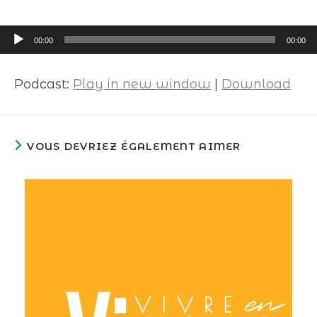
Lecteur
00:00
00:00
audio
Podcast:
Play in new window
|
Download
VOUS DEVRIEZ ÉGALEMENT AIMER