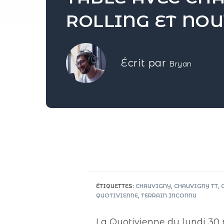
ROLLING ET NOU
Écrit par
Bryan
ÉTIQUETTES
:
CHAUVIGNY
,
CHAUVIGNY TT
,
QUOTIVIENNE
,
TERRAIN INCONNU
La Quotivienne du lundi 30 