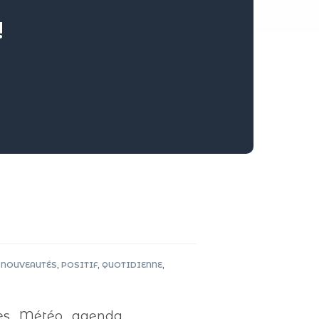
!
NOUVEAUTÉS
,
POSITIF
,
QUOTIDIENNE
,
s , Météo , agenda ,