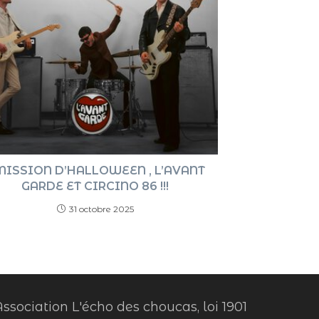
MISSION D’HALLOWEEN , L’AVANT
GARDE ET CIRCINO 86 !!!
31 octobre 2025
ssociation L'écho des choucas, loi 1901