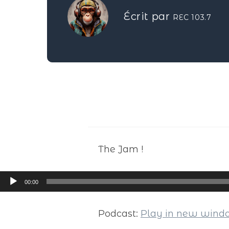
Écrit par
REC 103.7
The Jam !
Lecteur
00:00
audio
Podcast:
Play in new win