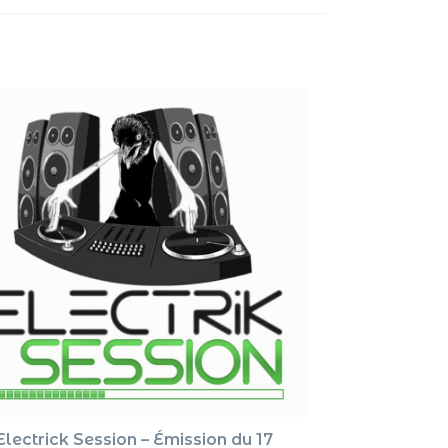
pour
augment
ou
diminue
le
volume.
Electrick Session – Émission du 17