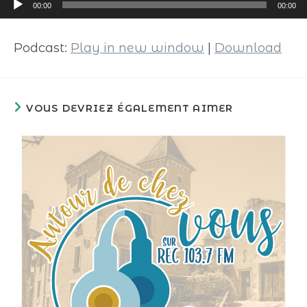
Lecteur
00:00
00:00
audio
Podcast:
Play in new window
|
Download
VOUS DEVRIEZ ÉGALEMENT AIMER