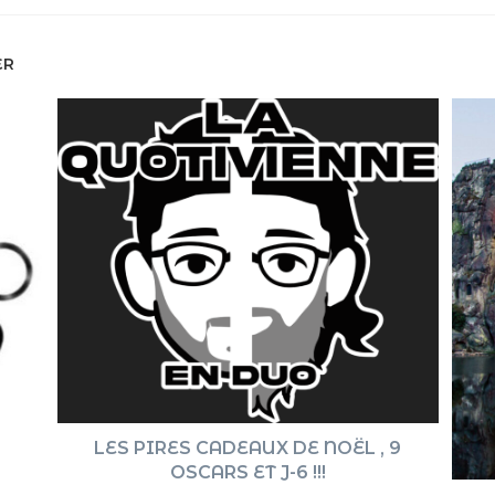
ER
LES PIRES CADEAUX DE NOËL , 9
OSCARS ET J-6 !!!