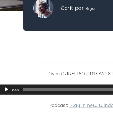
Écrit par
Bryan
Avec AURELIEN ANTOVA E
Lecteur
00:00
audio
Podcast:
Play in new win