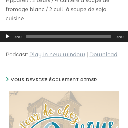
Appareil : 2 œufs / 4 cuillère à soupe de
fromage blanc / 2 cuil. à soupe de soja
cuisine
Lecteur
00:00
00:00
audio
Podcast:
Play in new window
|
Download
VOUS DEVRIEZ ÉGALEMENT AIMER