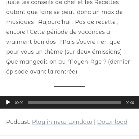
juste les conseils de chef et les Recettes
autant que faire se peut, donc un max de
musiques . Aujourd’hui : Pas de recette ,
encore ! Cette période de vacances a
vraiment bon dos . Mais s’ouvre rien que
pour vous un thème (sur deux émissions) :
Que mangeait-on au Moyen-Age ? (dernier
épisode avant la rentrée)
Lecteur
00:00
00:00
audio
Podcast:
Play in new window
|
Download