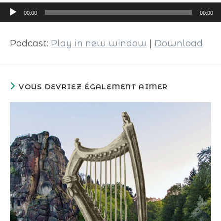
Lecteur
00:00
00:00
audio
Podcast:
Play in new window
|
Download
VOUS DEVRIEZ ÉGALEMENT AIMER