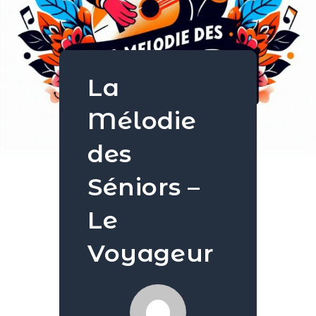
La
Mélodie
des
Séniors –
Le
Voyageur