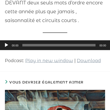
DEVANT deux seuls mots d’ordre encore
cette année plus que jamais ,
saisonnalité et circuits courts .
Lecteur
00:00
00:00
audio
Podcast:
Play in new window
|
Download
VOUS DEVRIEZ ÉGALEMENT AIMER