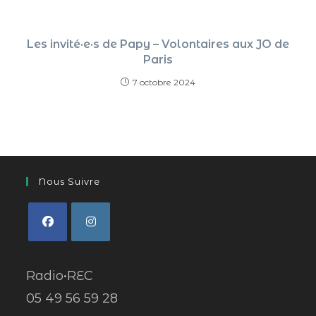
Les invité·e·s de Papy – Volontaires aux JO de
Paris
7 octobre 2024
Nous Suivre
Radio•REC
05 49 56 59 28