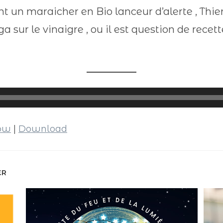
ant un maraicher en Bio lanceur d’alerte , Thi
sur le vinaigre , ou il est question de recett
dow
|
Download
ER