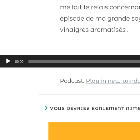
me fait le relais concern
épisode de ma grande saga 
vinaigres aromatisés .
Lecteur
00:00
audio
Podcast:
Play in new win
VOUS DEVRIEZ ÉGALEMENT AIM