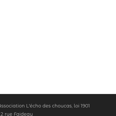
ssociation L'écho des choucas, loi 1901
22 rue Faideau