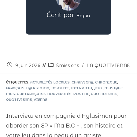
Écrit par
Bryan
9 juin 2026
Émissions
/
LA QUOTIVIENNE
ÉTIQUETTES
:
ACTUALITÉS LOCALES
,
CHAUVIGNY
,
CHRONIQUE
,
FRANÇAIS
,
HYLASIMON
,
INSOLITE
,
INTERVIEW
,
JEUX
,
MUSIQUE
,
MUSIQUE FRANÇAISE
,
NOUVEAUTÉS
,
POSITIF
,
QUOTIDIENNE
,
QUOTIVIENNE
,
VIENNE
Interview en compagnie d’Hylasimon pour
aborder son EP « Ma B.O » , son histoire et
votre jeu dans la peau d’un artiste .