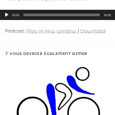
Lecteur
00:00
00:00
audio
Podcast:
Play in new window
|
Download
VOUS DEVRIEZ ÉGALEMENT AIMER