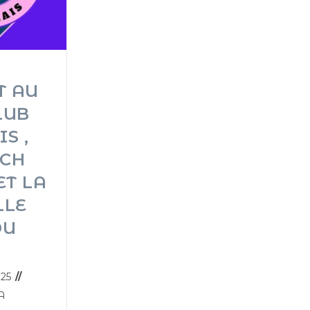
T AU
LUB
S ,
TCH
T LA
LLE
DU
025
A