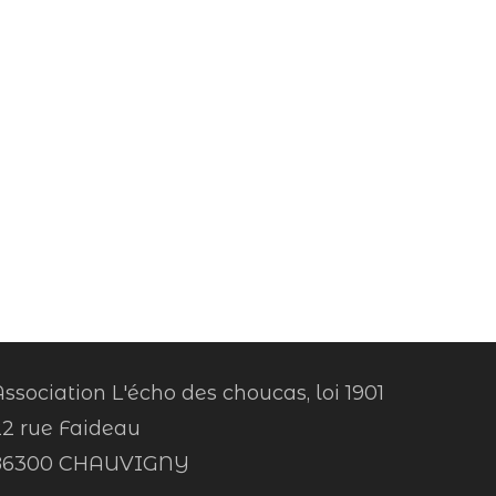
ssociation L'écho des choucas, loi 1901
22 rue Faideau
86300 CHAUVIGNY