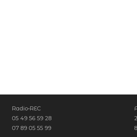
Radio•REC
A
05 49 56 59 28
07 89 05 55 99