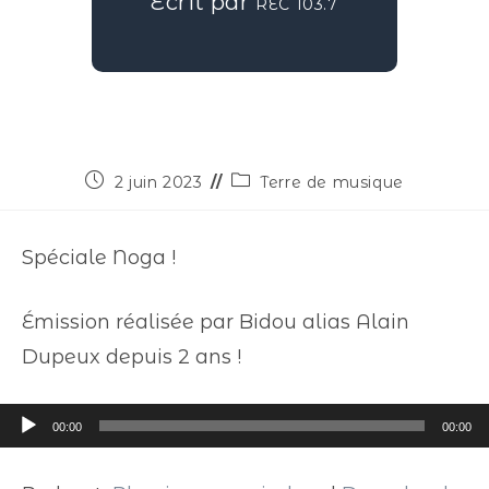
Écrit par
REC 103.7
2 juin 2023
Terre de musique
Spéciale Noga !
Émission réalisée par Bidou alias Alain
Dupeux depuis 2 ans !
Lecteur
00:00
00:00
audio