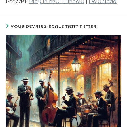
Podcast:
Play in new window
|
Download
VOUS DEVRIEZ ÉGALEMENT AIMER