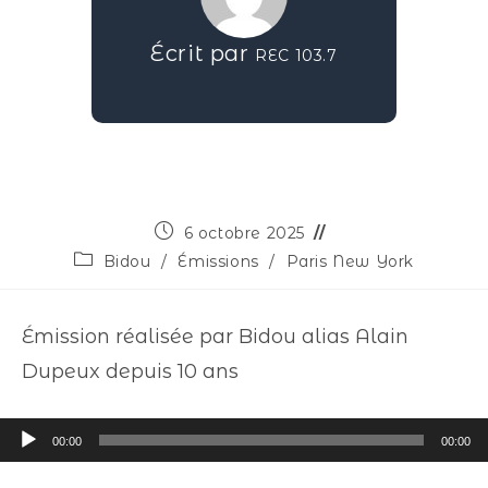
Écrit par
REC 103.7
6 octobre 2025
Bidou
/
Émissions
/
Paris New York
Émission réalisée par Bidou alias Alain
Dupeux depuis 10 ans
Lecteur
00:00
00:00
audio