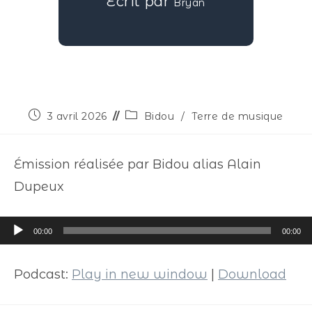
Écrit par
Bryan
3 avril 2026
Bidou
/
Terre de musique
Émission réalisée par Bidou alias Alain
Dupeux
Lecteur
00:00
00:00
audio
Podcast:
Play in new window
|
Download