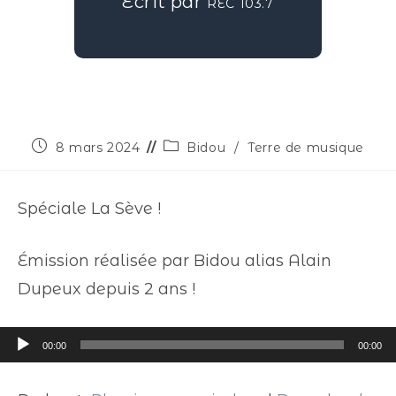
Écrit par
REC 103.7
8 mars 2024
Bidou
/
Terre de musique
Spéciale La Sève !
Émission réalisée par Bidou alias Alain
Dupeux depuis 2 ans !
Lecteur
00:00
00:00
audio