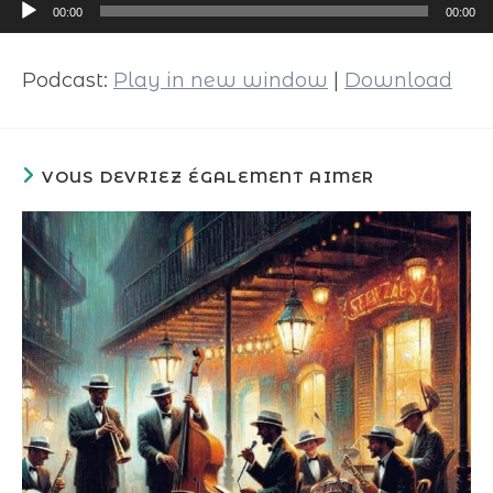
Lecteur
00:00
00:00
audio
Podcast:
Play in new window
|
Download
VOUS DEVRIEZ ÉGALEMENT AIMER