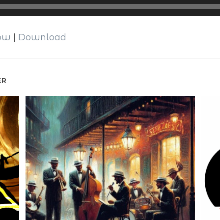
dow
|
Download
ER