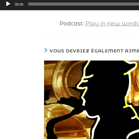
Lecteur
00:00
audio
Podcast:
Play in new win
VOUS DEVRIEZ ÉGALEMENT AIM