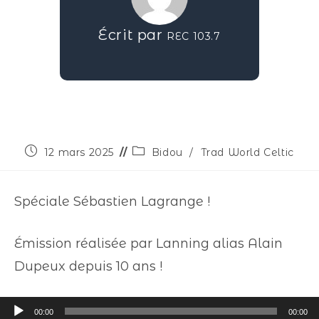
Écrit par
REC 103.7
12 mars 2025
Bidou
/
Trad World Celtic
Spéciale Sébastien Lagrange !
Émission réalisée par Lanning alias Alain
Dupeux depuis 10 ans !
Lecteur
00:00
00:00