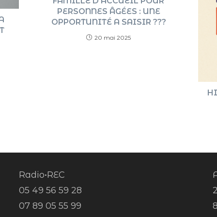
FAMILLE D’ACCUEIL POUR
PERSONNES ÂGÉES : UNE
A
OPPORTUNITÉ A SAISIR ???
T
20 mai 2025
HI
Radio•REC
A
05 49 56 59 28
07 89 05 55 99