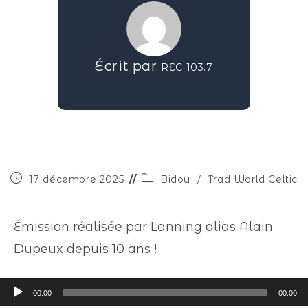
Écrit par
REC 103.7
17 décembre 2025
Bidou
/
Trad World Celtic
Émission réalisée par Lanning alias Alain
Dupeux depuis 10 ans !
Lecteur
00:00
00:00