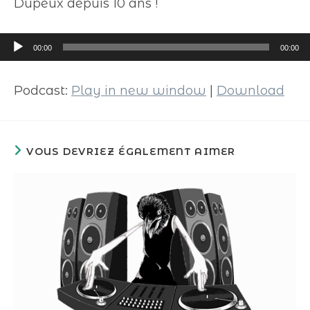
Dupeux depuis 10 ans !
Lecteur
00:00
00:00
audio
Podcast:
Play in new window
|
Download
VOUS DEVRIEZ ÉGALEMENT AIMER