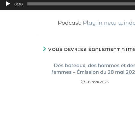
Lecteur
00:00
audio
Podcast:
Play in new win
VOUS DEVRIEZ ÉGALEMENT AIM
Des bateaux, des hommes et de
femmes – Émission du 28 mai 20
28 mai 2023