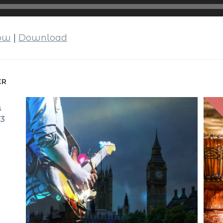
dow
|
Download
ER
s
23