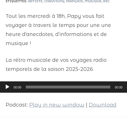
ÉTIQUETTES
:
ARTISTE
,
CHAUVIGNY
,
FRANÇAIS
,
MUSIQUE
,
REC
Tout les mercredi à 18h, Papy vous fait
voyager à travers le temps pour une une
heure d’anecdotes, d’informations et de
musique !
La rétro musicale de vos voyages radio
temporels de la saison 2025-2026
Lecteur
00:00
00:00
audio
Podcast:
Play in new window
|
Download