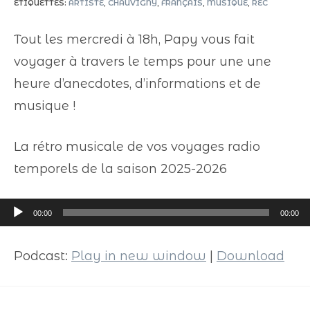
ÉTIQUETTES
:
ARTISTE
,
CHAUVIGNY
,
FRANÇAIS
,
MUSIQUE
,
REC
Tout les mercredi à 18h, Papy vous fait
voyager à travers le temps pour une une
heure d’anecdotes, d’informations et de
musique !
La rétro musicale de vos voyages radio
temporels de la saison 2025-2026
Lecteur
00:00
00:00
audio
Podcast:
Play in new window
|
Download