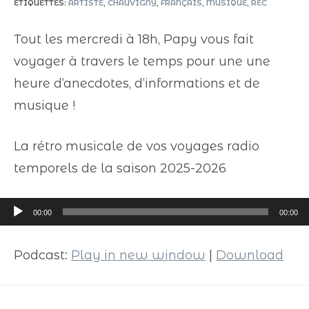
ÉTIQUETTES
:
ARTISTE
,
CHAUVIGNY
,
FRANÇAIS
,
MUSIQUE
,
REC
Tout les mercredi à 18h, Papy vous fait
voyager à travers le temps pour une une
heure d’anecdotes, d’informations et de
musique !
La rétro musicale de vos voyages radio
temporels de la saison 2025-2026
Lecteur
00:00
00:00
audio
Podcast:
Play in new window
|
Download