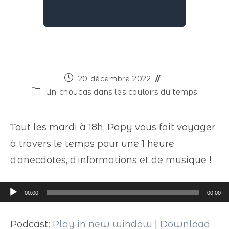
20 décembre 2022
Un choucas dans les couloirs du temps
Tout les mardi à 18h, Papy vous fait voyager
à travers le temps pour une 1 heure
d’anecdotes, d’informations et de musique !
Lecteur
00:00
00:00
audio
Podcast:
Play in new window
|
Download